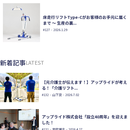
床走行リフトType-Cがお客様のお手元に届く
まで ～ 生産の裏...
#127
- 2026.1.29
新着記事
LATEST
【元介護士が伝えます！】アップライドが考え
る！「介護リフト...
#132
- 山下奨 - 2026.7.02
アップライド株式会社「設立40周年」を迎えま
した！
#131
- 宇吹博志 - 2026.4.27