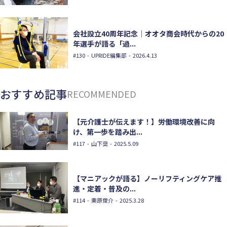
会社設立40周年記念｜オオタ商会時代からの20
年選手が語る「過...
#130
- UPRIDE編集部 - 2026.4.13
おすすめ記事
RECOMMENDED
【元介護士が伝えます！】労働環境改善に向
け、第一歩を踏み出...
#117
- 山下奨 - 2025.5.09
【マニアックが語る】ノーリフティングケア推
進・定着・普及の...
#114
- 栗原俊介 - 2025.3.28