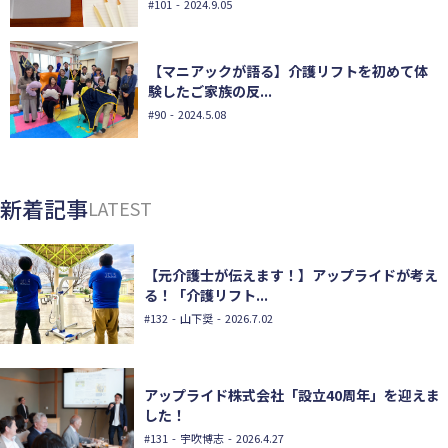
#101
- 2024.9.05
【マニアックが語る】介護リフトを初めて体
験したご家族の反...
#90
- 2024.5.08
新着記事
LATEST
【元介護士が伝えます！】アップライドが考え
る！「介護リフト...
#132
- 山下奨 - 2026.7.02
アップライド株式会社「設立40周年」を迎えま
した！
#131
- 宇吹博志 - 2026.4.27