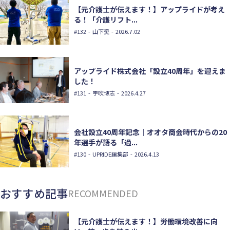
【元介護士が伝えます！】アップライドが考え
る！「介護リフト...
#132
- 山下奨 - 2026.7.02
アップライド株式会社「設立40周年」を迎えま
した！
#131
- 宇吹博志 - 2026.4.27
会社設立40周年記念｜オオタ商会時代からの20
年選手が語る「過...
#130
- UPRIDE編集部 - 2026.4.13
おすすめ記事
RECOMMENDED
【元介護士が伝えます！】労働環境改善に向