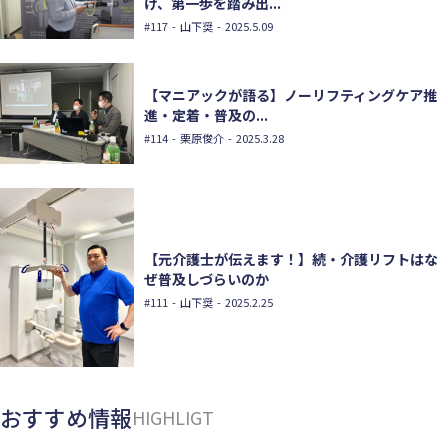
け、第一歩を踏み出...
#117
- 山下奨 - 2025.5.09
【マニアックが語る】ノーリフティングケア推
進・定着・普及の...
#114
- 栗原俊介 - 2025.3.28
【元介護士が伝えます！】続・介護リフトはな
ぜ普及しづらいのか
#111
- 山下奨 - 2025.2.25
おすすめ情報
HIGHLIGT