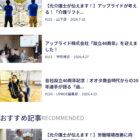
【元介護士が伝えます！】アップライドが考え
る！「介護リフト...
#132
- 山下奨 - 2026.7.02
アップライド株式会社「設立40周年」を迎えま
した！
#131
- 宇吹博志 - 2026.4.27
会社設立40周年記念｜オオタ商会時代からの20
年選手が語る「過...
#130
- UPRIDE編集部 - 2026.4.13
おすすめ記事
RECOMMENDED
【元介護士が伝えます！】労働環境改善に向