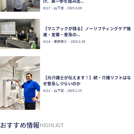
け、第一歩を踏み出...
#117
- 山下奨 - 2025.5.09
【マニアックが語る】ノーリフティングケア推
進・定着・普及の...
#114
- 栗原俊介 - 2025.3.28
【元介護士が伝えます！】続・介護リフトはな
ぜ普及しづらいのか
#111
- 山下奨 - 2025.2.25
おすすめ情報
HIGHLIGT