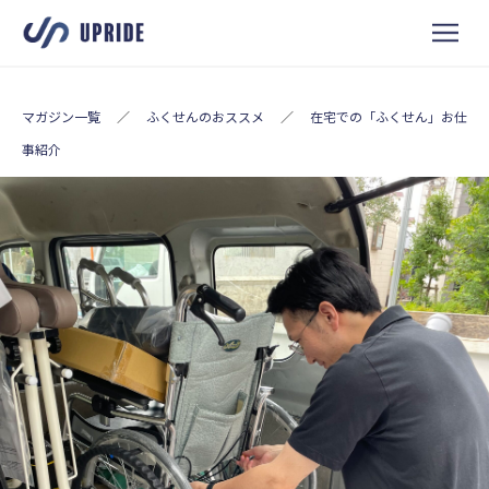
マガジン一覧
／
ふくせんのおススメ
／
在宅での「ふくせん」お仕
事紹介