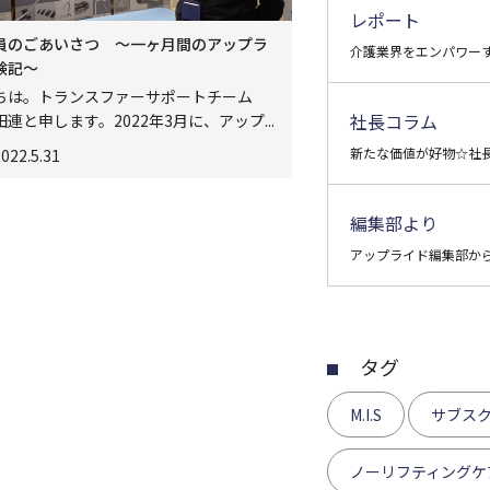
レポート
員のごあいさつ ～一ヶ月間のアップラ
介護業界をエンパワー
験記～
ちは。トランスファーサポートチーム
社長コラム
連と申します。2022年3月に、アップ...
新たな価値が好物☆社
022.5.31
編集部より
アップライド編集部か
タグ
M.I.S
サブス
ノーリフティングケ