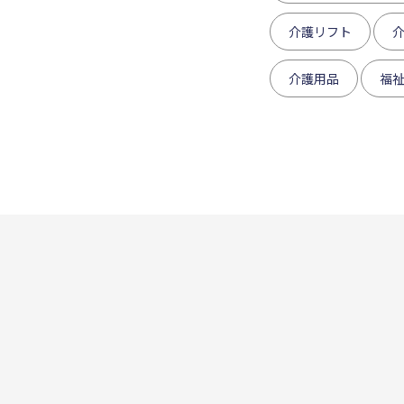
介護リフト
介護用品
福