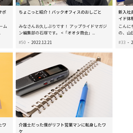
サポ
ちょこっと紹介！バックオフィスのおしごと
新入社
イド体
ーム
みなさんお久しぶりです！ アップライドマガジ
こんに
.
ン編集部の石塚です。 <「オオタ商会」...
の、山田
#50
- 2022.12.21
#33
- 2
たワ
介護士だった僕がリフト営業マンに転身したワ
ケ