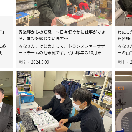
ア」
異業種からの転職 ～日々健やかに仕事ができ
わたし
る、喜びを感じています～
を皆様にお
ため
みなさん、はじめまして。トランスファーサポ
みなさ
..
ートチームの池永誠です。私は昨年の10月末...
ーの山下
#92
- 2024.5.09
#91
- 2