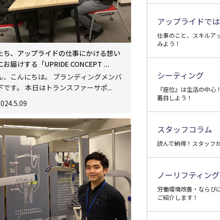
アップライドでは
仕事のこと、スキルア
みよう！
たち、アップライドの仕事にかける想い
届けする「UPRIDE CONCEPT ...
シーティング
ん、こんにちは。 ブランディングメンバ
です。 本日はトランスファーサポ...
『座位』は生活の中心
着目しよう！
024.5.09
スタッフコラム
読んで納得！スタッフ
ノーリフティング
労働環境改善・ならび
ご紹介します！